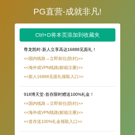
PG直营-成就非凡!
Ctrl+D将本页添加到收藏夹
尊龙凯时-新人立享高达16888见面礼！
<<国内线路→立即前往(防封)>>
<<海外或VPN线路(邮箱注册)>>
<<新人16888见面礼领取入口>>
918博天堂-首存限时赠送100%礼金！
<<国内线路→立即前往(防封)>>
<<海外或VPN线路(邮箱注册)>>
<<首存送100%礼金领取入口>>