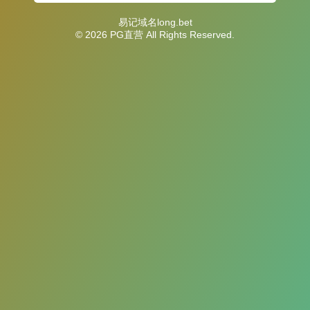
易记域名long.bet
© 2026 PG直营 All Rights Reserved.